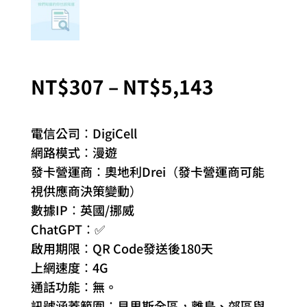
價
NT$
307
–
NT$
5,143
格
範
電信公司：DigiCell
圍：
網路模式：漫遊
NT$307
發卡營運商：奧地利Drei（發卡營運商可能
到
視供應商決策變動）
NT$5,143
數據IP：英國/挪威
ChatGPT：✅
啟用期限：QR Code發送後180天
上網速度：4G
通話功能：無。
訊號涵蓋範圍：貝里斯全區，離島、郊區與