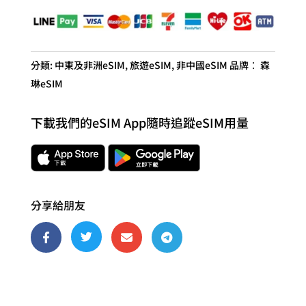
斯
eSIM
4G
旅
分類:
中東及非洲eSIM
,
旅遊eSIM
,
非中國eSIM
品牌：
森
遊
琳eSIM
卡
數
下載我們的eSIM App隨時追蹤eSIM用量
量
分享給朋友



