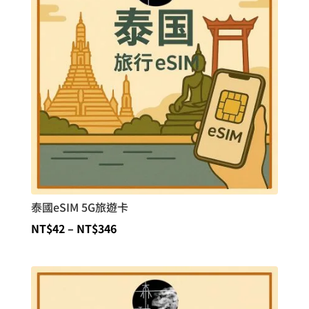
到
NT$400
泰國eSIM 5G旅遊卡
價
NT$
42
–
NT$
346
格
範
圍：
NT$42