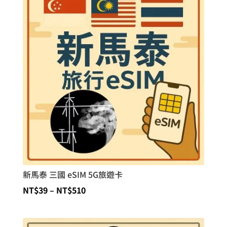
NT$30
到
NT$406
新馬泰 三國 eSIM 5G旅遊卡
價
NT$
39
–
NT$
510
格
範