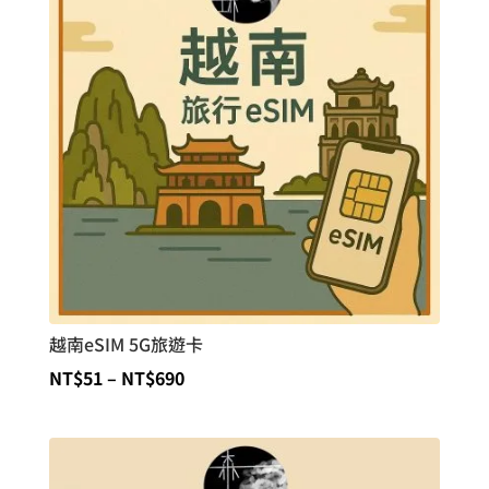
到
NT$346
越南eSIM 5G旅遊卡
價
NT$
51
–
NT$
690
格
範
圍：