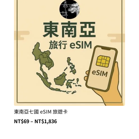
圍：
NT$39
到
NT$510
東南亞七國 eSIM 旅遊卡
價
NT$
69
–
NT$
1,836
格
範