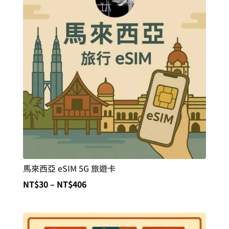
NT$51
到
NT$690
馬來西亞 eSIM 5G 旅遊卡
價
NT$
30
–
NT$
406
格
範
圍：