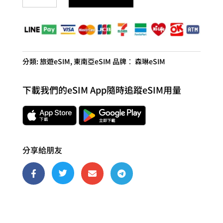
馬
泰
三
國
eSIM
分類:
旅遊eSIM
,
東南亞eSIM
品牌：
森琳eSIM
5G
旅
下載我們的eSIM App隨時追蹤eSIM用量
遊
卡
數
量
分享給朋友



