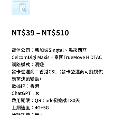
價
NT$
39
–
NT$
510
格
範
電信公司：新加坡Singtel、馬來西亞
圍：
CelcomDigi Maxis、泰國TrueMove H DTAC
NT$39
網路模式：漫遊
到
發卡營運商：香港CSL（發卡營運商可能視供
NT$510
應商決策變動）
數據IP：香港
ChatGPT：❌
啟用期限：QR Code發送後180天
上網速度：4G+5G
通話功能：無。