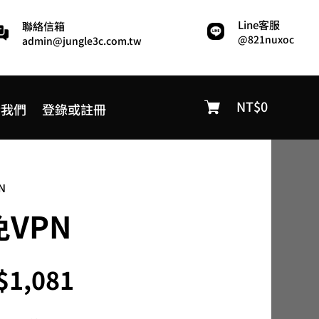
Line客服
聯絡信箱
@821nuxoc
admin@jungle3c.com.tw
NT$
0
於我們
登錄或註冊
N
免VPN
價
$
1,081
格
範