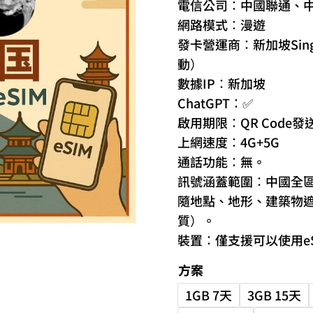
電信公司：中國聯通、
網路模式：漫遊
發卡營運商：新加坡Sin
動）
數據IP：新加坡
ChatGPT：✅
啟用期限：QR Code發
上網速度：4G+5G
通話功能：無。
訊號涵蓋範圍：中國全
隨地點、地形、建築物
質）。
裝置：僅支援可以使用eSI
方案
1GB 7天
3GB 15天