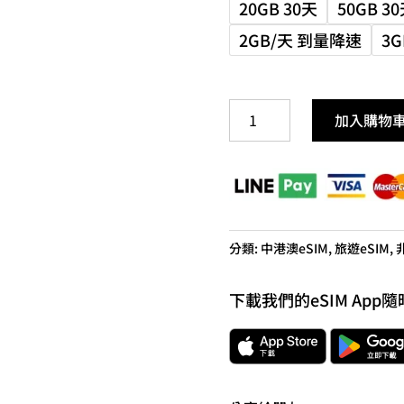
20GB 30天
50GB 3
2GB/天 到量降速
3
中
加入購物
國
eSIM
5G
旅
遊
分類:
中港澳eSIM
,
旅遊eSIM
,
卡
免
下載我們的eSIM App隨
翻
牆
免
VPN
數