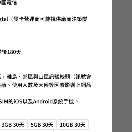
中國電信
圍：
NT$37
gtel（發卡營運商可能視供應商決策變
到
NT$1,081
送後180天
區，離島、郊區與山區訊號較弱（訊號會
遮蔽、使用人數及天候等因素影響上網品
M的iOS以及Android系統手機。
3GB 30天
5GB 30天
10GB 30天