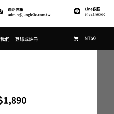
Line客服
聯絡信箱
@821nuxoc
admin@jungle3c.com.tw
NT$
0
於我們
登錄或註冊
價
$
1,890
格
範