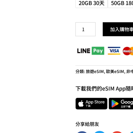
20GB 30天
50GB 1
冰
加入購物
島
eSIM
5G
旅
遊
分類:
旅遊eSIM
,
歐美eSIM
,
非中
卡
數
下載我們的eSIM App隨
量
分享給朋友