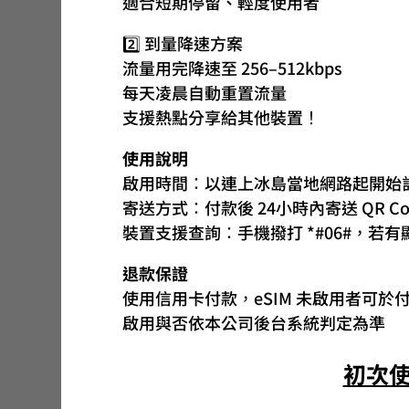
適合短期停留、輕度使用者
2️⃣ 到量降速方案
流量用完降速至 256–512kbps
每天凌晨自動重置流量
支援熱點分享給其他裝置！
使用說明
啟用時間：以連上冰島當地網路起開始
寄送方式：付款後 24小時內寄送 QR Code
裝置支援查詢：手機撥打 *#06#，若有顯
退款保證
使用信用卡付款，eSIM 未啟用者可於
啟用與否依本公司後台系統判定為準
初次使