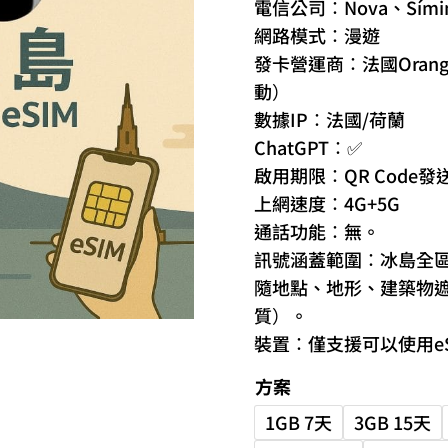
電信公司：Nova、Sími
網路模式：漫遊
發卡營運商：法國Ora
動）
數據IP：法國/荷蘭
ChatGPT：✅
啟用期限：QR Code發
上網速度：4G+5G
通話功能：無。
訊號涵蓋範圍：冰島全
隨地點、地形、建築物
質）。
裝置：僅支援可以使用eSI
方案
1GB 7天
3GB 15天