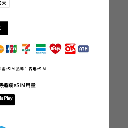
80天
車
國eSIM
品牌：
森琳eSIM
時追蹤eSIM用量