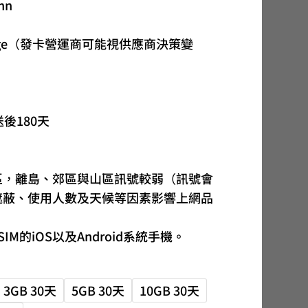
nn
圍：
NT$61
nge（發卡營運商可能視供應商決策變
到
NT$1,890
送後180天
區，離島、郊區與山區訊號較弱（訊號會
遮蔽、使用人數及天候等因素影響上網品
M的iOS以及Android系統手機。
3GB 30天
5GB 30天
10GB 30天