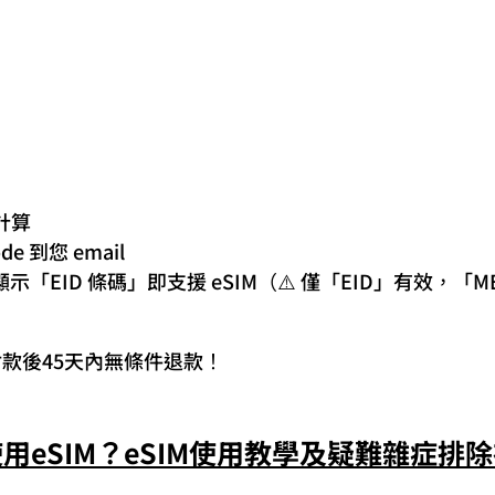
計算
 到您 email
示「EID 條碼」即支援 eSIM（⚠️ 僅「EID」有效，「M
付款後45天內無條件退款！
用eSIM？eSIM使用教學及疑難雜症排