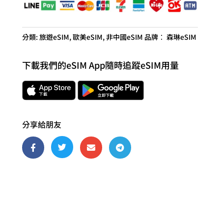
5G
旅
遊
分類:
旅遊eSIM
,
歐美eSIM
,
非中國eSIM
品牌：
森琳eSIM
卡
數
下載我們的eSIM App隨時追蹤eSIM用量
量
分享給朋友



