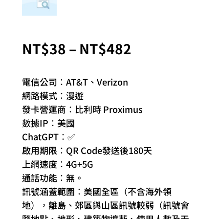
價
NT$
38
–
NT$
482
格
範
電信公司：AT&T、Verizon
圍：
網路模式：漫遊
NT$38
發卡營運商：比利時 Proximus
到
數據IP：美國
NT$482
ChatGPT：✅
啟用期限：QR Code發送後180天
上網速度：4G+5G
通話功能：無。
訊號涵蓋範圍：美國全區（不含海外領
地），離島、郊區與山區訊號較弱（訊號會
隨地點、地形、建築物遮蔽、使用人數及天